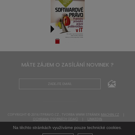
MÁTE ZÁJEM O ZASÍLÁNÍ NOVINEK ?
COPYRIGHT © 2016 ITPRAVO.CZ , TVORBA WWW STRÁNEK
MACHIN.CZ
|
OCHRANA OSOBNÍCH ÚDAJŮ
|
LINKEDIN
Na těchto stránkách využíváme pouze technické cookies.