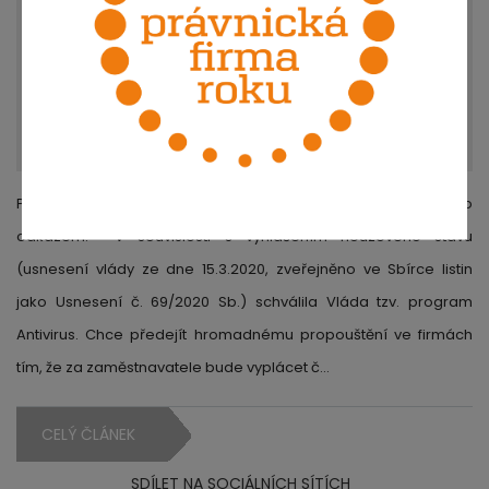
POZOR - nový článek aktualizovaný k 1.4.2020 najdete pod tímto
odkazem. V souvislosti s vyhlášením nouzového stavu
(usnesení vlády ze dne 15.3.2020, zveřejněno ve Sbírce listin
jako Usnesení č. 69/2020 Sb.) schválila Vláda tzv. program
Antivirus. Chce předejít hromadnému propouštění ve firmách
tím, že za zaměstnavatele bude vyplácet č…
CELÝ ČLÁNEK
SDÍLET NA SOCIÁLNÍCH SÍTÍCH