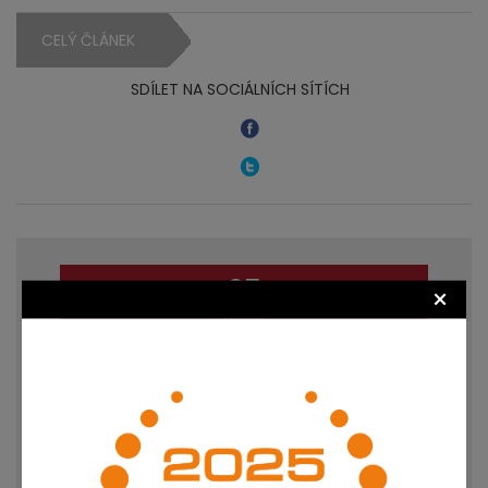
CELÝ ČLÁNEK
SDÍLET NA SOCIÁLNÍCH SÍTÍCH
25
×
březen
2020
KURZARBEIT A NOVÝ PROGRAM
ANTIVIRUS
AUTOR: MGR. PETR OTEVŘEL | VLOŽENO: 25. 3.
2020 21:55 | PŘEČTENO: 4577X