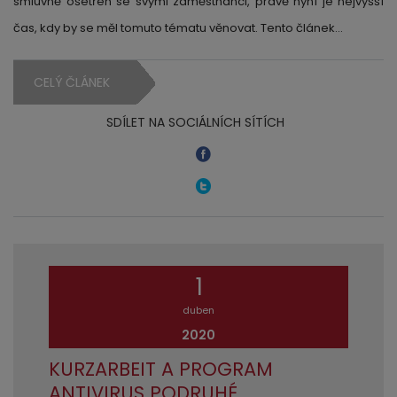
smluvně ošetřen se svými zaměstnanci, právě nyní je nejvyšší
čas, kdy by se měl tomuto tématu věnovat. Tento článek…
CELÝ ČLÁNEK
SDÍLET NA SOCIÁLNÍCH SÍTÍCH
1
duben
2020
KURZARBEIT A PROGRAM
ANTIVIRUS PODRUHÉ