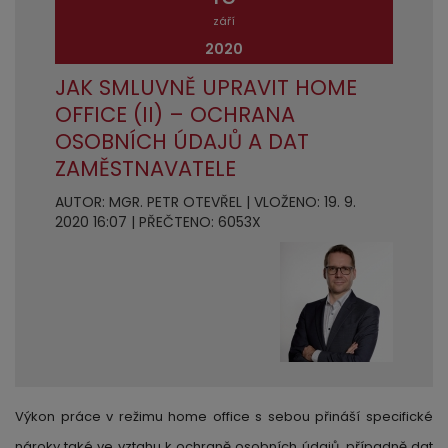
září
2020
JAK SMLUVNĚ UPRAVIT HOME
OFFICE (II) – OCHRANA
OSOBNÍCH ÚDAJŮ A DAT
ZAMĚSTNAVATELE
AUTOR: MGR. PETR OTEVŘEL | VLOŽENO: 19. 9.
2020 16:07 | PŘEČTENO: 6053X
Výkon práce v režimu home office s sebou přináší specifické
nároky také ve vztahu k ochraně osobních údajů, případně dat