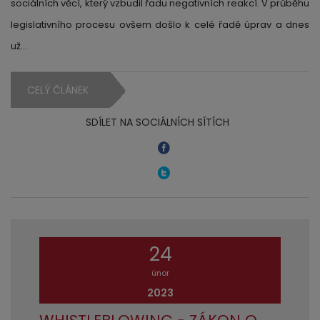
sociálních věcí, který vzbudil řadu negativních reakcí. V průběhu
legislativního procesu ovšem došlo k celé řadě úprav a dnes
už…
CELÝ ČLÁNEK
SDÍLET NA SOCIÁLNÍCH SÍTÍCH
24
únor
2023