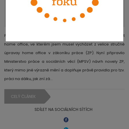
Před dvěma lety jsem publikoval článek Jak smluvně upravit
home office, ve kterém jsem musel vycházet z velice stručné
úpravay home office v zákoníku práce (ZP). Nyní připravilo
Ministerstvo práce a sociálních věcí (MPSV) návrh novely ZP,
který mimo jiné výrazně mění a doplňuje právě pravidla pro tzv.
práci na dálku, jak zní zá…
CELÝ ČLÁNEK
SDÍLET NA SOCIÁLNÍCH SÍTÍCH