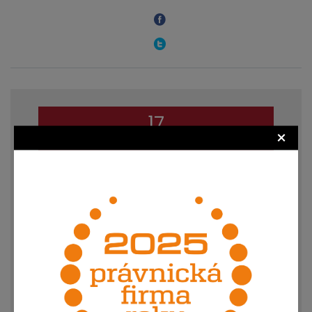
17
×
říjen
2022
CHYSTANÁ PRÁVNÍ ÚPRAVA
HOME OFFICE, ANEBO CO VÁS
ČEKÁ A (NE)MINE
AUTOR: MGR. PETR OTEVŘEL | VLOŽENO: 17. 10.
2022 23:54 | PŘEČTENO: 1904X