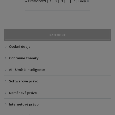
»
Předchozí
«
1
2
3
...
7
Další
KATEGORIE
Osobní údaje
Ochranné známky
AI - Umělá inteligence
Softwarové právo
Doménové právo
Internetové právo