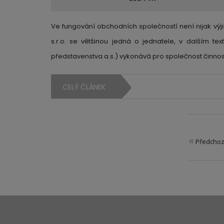
Ve fungování obchodních společností není nijak výji
s.r.o. se většinou jedná o jednatele, v dalším t
představenstva a.s.) vykonává pro společnost činno
CELÝ ČLÁNEK
«
Předchoz