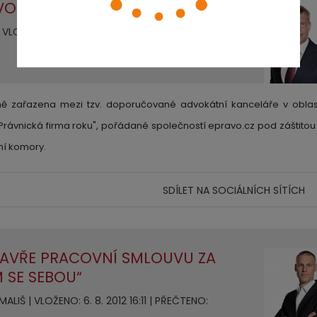
VOKÁTNÍ KANCELÁŘE ZA ROK 2013
VLOŽENO: 14. 11. 2013 12:17 | PŘEČTENO: 5740X
ně zařazena mezi tzv. doporučované advokátní kanceláře v oblas
"Právnická firma roku", pořádané společností epravo.cz pod záštitou
ní komory.
SDÍLET NA SOCIÁLNÍCH SÍTÍCH
ZAVŘE PRACOVNÍ SMLOUVU ZA
 SE SEBOU“
LIŠ | VLOŽENO: 6. 8. 2012 16:11 | PŘEČTENO: