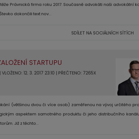
těže Právnická firma roku 2017. Současně advokáti naši advokátní k
 Števko dokončili text nov…
SDÍLET NA SOCIÁLNÍCH SÍTÍCH
ZALOŽENÍ STARTUPU
VLOŽENO: 12. 3. 2017 23:10 | PŘEČTENO: 7265X
kání (většinou dvou či více osob) zaměřenou na vývoj určitého pro
ogickým aspektem samotného produktu či jeho distribučního kanálu
torům. Již z těchto…