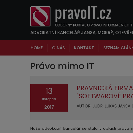
ADVOKÁTNÍ KANCELÁŘ JANSA, MOKRÝ, OTEVŘE
HOME
O NÁS
KONTAKT
SEZNAM ČLÁN
Právo mimo IT
PRÁVNICKÁ FIRMA
13
"SOFTWAROVÉ PR
listopad
AUTOR: JUDR. LUKÁŠ JANSA | 
2017
Naše advokátní kancelář se stala v oblasti práva i