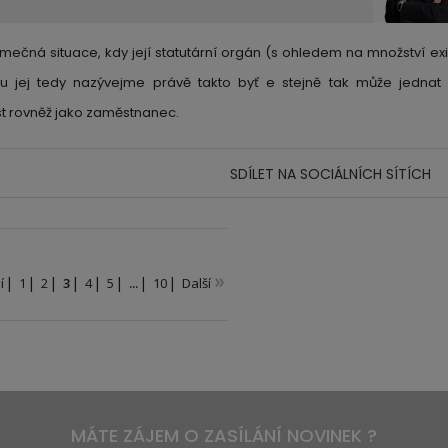
mečná situace, kdy její statutární orgán (s ohledem na množství exi
extu jej tedy nazývejme právě takto byť e stejně tak může jednat
st rovněž jako zaměstnanec.
SDÍLET NA SOCIÁLNÍCH SÍTÍCH
»
í
1
2
3
4
5
...
10
Další
MÁTE ZÁJEM O ZASÍLÁNÍ NOVINEK ?