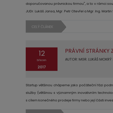
doporučovanou právnickou firmou", a to v rámci sou
JUDr. Lukáš Jansa, Mgr. Petr Otevřel a Mgr. Ing. Martin
CELÝ ČLÁNEK
PRÁVNÍ STRÁNKY 
12
AUTOR: MGR. LUKÁŠ MOKRÝ | 
březen
2017
Startup většinou chápeme jako počáteční fázi podni
služby (většinou s významným inovativním technol
s cílem konečného prodeje firmy nebo její části inves