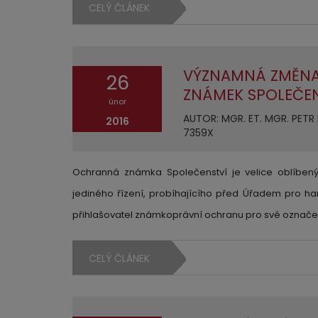
CELÝ ČLÁNEK
VÝZNAMNÁ ZMĚNA
26
ZNÁMEK SPOLEČE
únor
AUTOR: MGR. ET. MGR. PETR M
2016
7359X
Ochranná známka Společenství je velice oblíben
jediného řízení, probíhajícího před Úřadem pro ha
přihlašovatel známkoprávní ochranu pro své označ
CELÝ ČLÁNEK