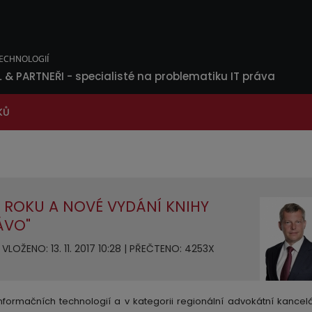
L & PARTNEŘI
- specialisté na problematiku IT práva
KŮ
 ROKU A NOVÉ VYDÁNÍ KNIHY
ÁVO"
VLOŽENO: 13. 11. 2017 10:28 | PŘEČTENO: 4253X
nformačních technologií a v kategorii regionální advokátní kancelá