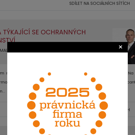
SDÍLET NA SOCIÁLNÍCH SÍTÍCH
 TÝKAJÍCÍ SE OCHRANNÝCH
NSTVÍ
×
ALIŠ | VLOŽENO: 26. 2. 2016 14:34 | PŘEČTENO:
ým nástrojem ochrany označení v rámci celé Evropské Unie. Na
rmonizaci na vnitřním trhu (OHIM) se sídlem ve španělském Alicant
en…
SDÍLET NA SOCIÁLNÍCH SÍTÍCH