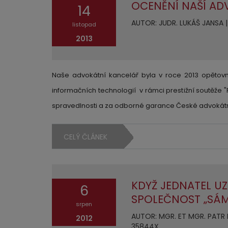
OCENĚNÍ NAŠÍ AD
14
AUTOR: JUDR. LUKÁŠ JANSA | 
listopad
2013
Naše advokátní kancelář byla v roce 2013 opětov
informačních technologií v rámci prestižní soutěže 
spravedlnosti a za odborné garance České advokát
CELÝ ČLÁNEK
KDYŽ JEDNATEL U
6
SPOLEČNOST „SÁM
srpen
AUTOR: MGR. ET MGR. PATR MA
2012
35844X