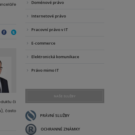
Doménové právo
anceláře
Internetové právo
Pracovní právo v IT
E-commerce
Elektronická komunikace
Právo mimo IT
NAŠE SLUŽBY
duktu či
), často
PRÁVNÍ SLUŽBY
OCHRANNÉ ZNÁMKY