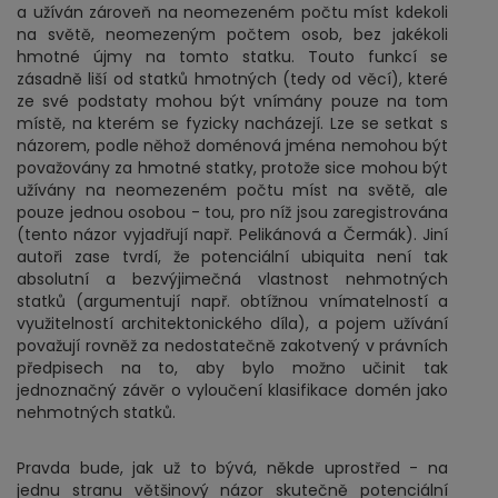
a užíván zároveň na neomezeném počtu míst kdekoli
na světě, neomezeným počtem osob, bez jakékoli
hmotné újmy na tomto statku. Touto funkcí se
zásadně liší od statků hmotných (tedy od věcí), které
ze své podstaty mohou být vnímány pouze na tom
místě, na kterém se fyzicky nacházejí. Lze se setkat s
názorem, podle něhož doménová jména nemohou být
považovány za hmotné statky, protože sice mohou být
užívány na neomezeném počtu míst na světě, ale
pouze jednou osobou - tou, pro níž jsou zaregistrována
(tento názor vyjadřují např. Pelikánová a Čermák). Jiní
autoři zase tvrdí, že potenciální ubiquita není tak
absolutní a bezvýjimečná vlastnost nehmotných
statků (argumentují např. obtížnou vnímatelností a
využitelností architektonického díla), a pojem užívání
považují rovněž za nedostatečně zakotvený v právních
předpisech na to, aby bylo možno učinit tak
jednoznačný závěr o vyloučení klasifikace domén jako
nehmotných statků.
Pravda bude, jak už to bývá, někde uprostřed - na
jednu stranu většinový názor skutečně potenciální