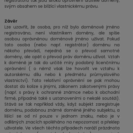
registrátora tak jsou široká oprávnění držitele domény,
svým obsahem se blížící vlastnickému právu.
Závěr
Lze uzavřít, že osoba, pro níž bylo doménové jméno
registrováno, není vlastníkem domény, ale spíše
osobou oprávněnou doménové jméno užívat. Pokud
tato osoba (nebo např. registrátor) doménu na
někoho převádí, nejedná se o převod samotné
domény, ale opět o převod práv doménu užívat. Vztah
k doméně je tak do určité míry podobný licenčnímu
oprávnění ( o němž však lze hovořit ve vztahu k
autorskému dílu nebo k předmětu průmyslového
vlastnictví). Tato relativní oprávnění se pak mohou
dostat do kolize s jinými, zákonem zakotvenými právy
(např. s právy k ochranné známce nebo k obchodní
firmě, případně také s ustanoveními o nekalé soutěži).
Stává se tak například vždy, když subjekt zaregistruje
doménu, podobnou známé doméně jiného subjektu, a
lišící se od ní pouze v jednom znaku, nebo je v
odlišných znacích spoléháno na nepozornost a překlep
uživatele. Ve všech těchto případech naráží prázdnota