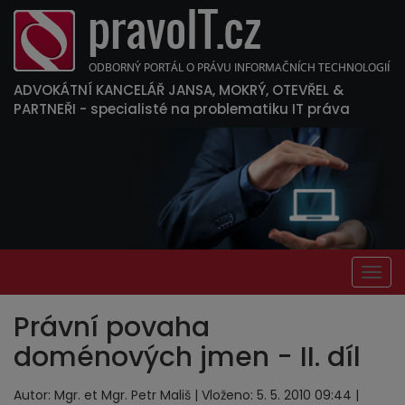
ADVOKÁTNÍ KANCELÁŘ JANSA, MOKRÝ, OTEVŘEL &
PARTNEŘI
- specialisté na problematiku IT práva
Togg
navig
Právní povaha
doménových jmen - II. díl
Autor: Mgr. et Mgr. Petr Mališ | Vloženo: 5. 5. 2010 09:44 |