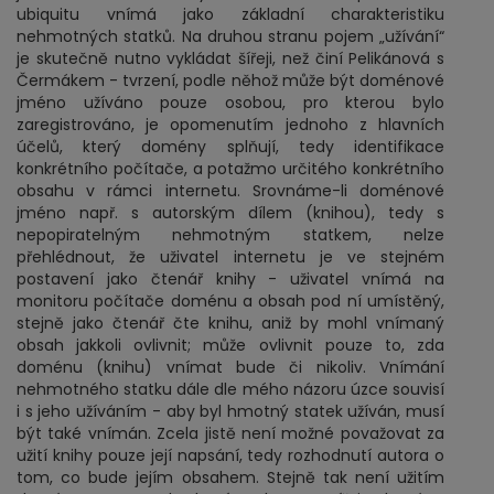
ubiquitu vnímá jako základní charakteristiku
nehmotných statků. Na druhou stranu pojem „užívání“
je skutečně nutno vykládat šířeji, než činí Pelikánová s
Čermákem - tvrzení, podle něhož může být doménové
jméno užíváno pouze osobou, pro kterou bylo
zaregistrováno, je opomenutím jednoho z hlavních
účelů, který domény splňují, tedy identifikace
konkrétního počítače, a potažmo určitého konkrétního
obsahu v rámci internetu. Srovnáme-li doménové
jméno např. s autorským dílem (knihou), tedy s
nepopiratelným nehmotným statkem, nelze
přehlédnout, že uživatel internetu je ve stejném
postavení jako čtenář knihy - uživatel vnímá na
monitoru počítače doménu a obsah pod ní umístěný,
stejně jako čtenář čte knihu, aniž by mohl vnímaný
obsah jakkoli ovlivnit; může ovlivnit pouze to, zda
doménu (knihu) vnímat bude či nikoliv. Vnímání
nehmotného statku dále dle mého názoru úzce souvisí
i s jeho užíváním - aby byl hmotný statek užíván, musí
být také vnímán. Zcela jistě není možné považovat za
užití knihy pouze její napsání, tedy rozhodnutí autora o
tom, co bude jejím obsahem. Stejně tak není užitím