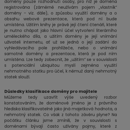
domény pouze rozhodnutí osoby, pro níž je doména
registrována (záměrně neužívám pojem „vlastník“
domény - viz. dále), o způsobu využití domény a o
obsahu webové prezentace, která pod ní bude
umístěna. Užitím knihy je právě její čtení čtenáři, které
je nutno chápat jako hlavní účel vytvoření literárního
uměleckého díla, a užitím domény je její vnímání
uživateli internetu, ať už se jedná o její zadání do
vyhledávacího pole prohlížeče, nebo o vnímání
samotné domény a prezentace, která je pod ním
umístěna. Lze tedy zobecnit, že „užitím“ se v souvislosti
s potenciální ubiquitou myslí zejména využití
nehmotného statku pro účel, k němuž daný nehmotný
statek slouží.
Důsledky klasifikace domény pro majitele
Můžeme tedy uzavřít výše uvedený rozbor
konstatováním, že doménové jméno je z právního
hlediska klasifikovatelné jako jiná majetková hodnota, a
nehmotný statek. Co však z tohoto závěru plyne? Na
počátku článku jsme zmínili, že v souvislosti s
doménami bývají často užívány pojmy, které z