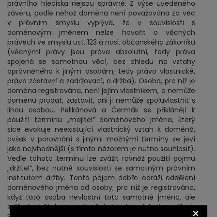
právního hlediska nejsou správné. Z výše uvedeného
závěru, podle něhož doména není považována za věc
v právním smyslu vyplývá, že v souvislosti s
doménovým jménem nelze hovořit o věcných
právech ve smyslu ust. 123 a násl. občanského zákoníku
(věcnými právy jsou práva absolutní, tedy práva
spojená se samotnou věcí, bez ohledu na vztahy
oprávněného k jiným osobám, tedy právo vlastnické,
právo zástavní a zadržovací, a držba). Osoba, pro níž je
doména registrována, není jejím vlastníkem, a nemůže
doménu prodat, zastavit, ani ji nemůže spoluvlastnit s
jinou osobou. Pelikánová a Čermák se přiklánějí k
použití termínu „majitel“ doménového jména, který
sice evokuje neexistující vlastnický vztah k doméně,
avšak v porovnání s jinými možnými termíny se jeví
jako nejvhodnější (s tímto názorem je nutno souhlasit).
Vedle tohoto termínu lze zvážit rovněž použití pojmu
„držitel“, bez nutné souvislosti se samotným právním
institutem držby. Tento pojem dobře odráží oddělení
doménového jména od osoby, pro níž je registrováno,
když tato osoba nevlastní toto samotné jméno, ale
spíše je držitelem oprávnění doménové jméno užívat.
×
Pokud tato osoba bude chtít uvedená oprávnění