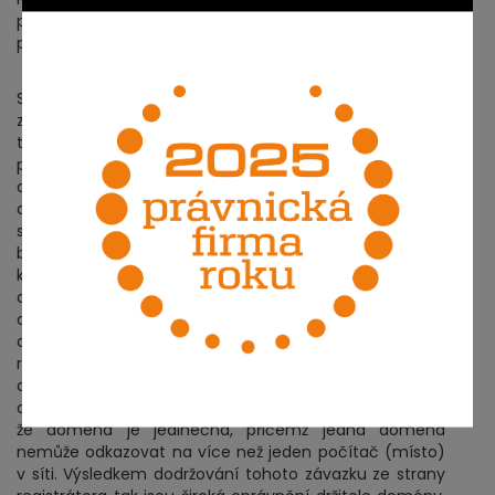
převést, může tak učinit formou, předepsanou
příslušnými registrátory.
Situace majitele domény je tak situací poměrně
zvláštní. Na jednu stranu není vlastníkem věci, nemůže
tedy využívat jednotlivých forem projevů vlastnického
práva, kterými jsou právo věc užívat, pobírat z ní užitky
a disponovat s ní (latinská triáda „ius utendi, fruendi et
disponendi“). Na druhou stranu mu nepopiratelně
svědčí oprávnění, která se vlastnickému právu úzce
blíží. Tato práva však mají povahu práv relativních,
které nejsou založeny právním předpisem (jako práva
absolutní), ale smlouvou. Smlouvou o registraci
domény vzniká mezi registrátorem a osobou, která si
doménu registruje, smluvní vztah, obnášející závazek
registrátora nepřevést doménu na žádnou jinou osobu,
a neumožnit žádné jiné osobě užívání předmětné
domény. Dodržování této povinnosti je o to jednodušší,
že doména je jedinečná, přičemž jedna doména
nemůže odkazovat na více než jeden počítač (místo)
v síti. Výsledkem dodržování tohoto závazku ze strany