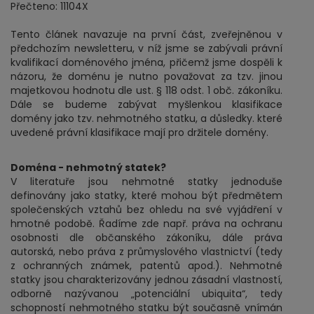
Přečteno: 11104X
Tento článek navazuje na první část, zveřejněnou v
předchozím newsletteru, v níž jsme se zabývali právní
kvalifikací doménového jména, přičemž jsme dospěli k
názoru, že doménu je nutno považovat za tzv. jinou
majetkovou hodnotu dle ust. § 118 odst. 1 obč. zákoníku.
Dále se budeme zabývat myšlenkou klasifikace
domény jako tzv. nehmotného statku, a důsledky. které
uvedené právní klasifikace mají pro držitele domény.
Doména - nehmotný statek?
V literatuře jsou nehmotné statky jednoduše
definovány jako statky, které mohou být předmětem
společenských vztahů bez ohledu na své vyjádření v
hmotné podobě. Řadíme zde např. práva na ochranu
osobnosti dle občanského zákoníku, dále práva
autorská, nebo práva z průmyslového vlastnictví (tedy
z ochranných známek, patentů apod.). Nehmotné
statky jsou charakterizovány jednou zásadní vlastností,
odborně nazývanou „potenciální ubiquita“, tedy
schopností nehmotného statku být současně vnímán