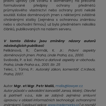
právní úpravy (ve vztahu k doménám) na precizně
formulované předpisy ochrany předmětů
průmyslového vlastnictví nebo ochrany proti nekalé
soutěži. Kolize doménových jmen s některými zvláštně
chráněnými statky (zejména s ochrannou známkou
nebo s obchodní firmou) už byla předmětem několika
článků, publikovaných na našem serveru.
V tomto článku jsou zmíněny názory autorů
následujících publikací:
Pelikánová, R.; Čermák, K. Jr.:
Právní aspekty
doménových jmen. Praha, Linde Praha, a.s., 2000.
Svoboda, P. a kol.:
Právní a daňové aspekty e-obchodu.
Praha, Linde Praha a.s., 2001. Str. 25
Telec, I.; Tůma, P.:
Autorský zákon, komentář. C.H.Beck,
Praha, 2007.
Autor:
Mgr. et Mgr. Petr Mališ
,
malis@lawyer.cz
Autor působí v advokátní kanceláři Jansa, Mokrý, Otevřel
& partneři v.o.s., kde se zabývá zejména smluvní
úpravou v oblasti informačních technologií, ochrannými
známkami (vedoucí sekce
www.trademarks.cz
) a rovněž