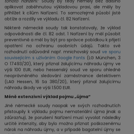
tohoto nařízení
.“ Soudy by tedy neměly bez dalšího
aplikovat zaběhnutou výkladovou praxi, ale měly by
přihlížet k cílům Nařízení. To samozřejmě působí jisté
obtíže a rozdíly ve výkladu čl. 82 Nařízení.
Některé německé soudy tak konstatovaly, že výklad
odpovědnosti dle čl. 82 odst. 1 Nařízení by měl působit
preventivně a měl by být pro správce pobídkou k přijetí
opatření na ochranu osobních údajů. Takto své
rozhodnutí odůvodnil např. mnichovský soud
ve sporu
souvisejícím s užíváním Google Fonts
(LG München, 3
O 17493/20), který přiznal žalujícímu náhradu újmy ve
výši 100 EUR, nebo hessenský soud ve sporu ohledně
neoprávněného sledování zaměstnance detektivem
(LAG Hessen, 16 Sa 380/20), který přiznal žalujícímu
náhradu škody ve výši 1.500 EUR.
Méně extenzivní výklad pojmu „újma“
Jiné německé soudy naopak ve svých rozhodnutích
přistoupily k výkladu pojmu nemateriální újma jinak a
zdůrazňují, že porušení Nařízení musí vyvolat následky
určité intenzity, aby bylo možno přiznat poškozenému
nárok na náhradu újmy, a v případě bagatelní újmy se