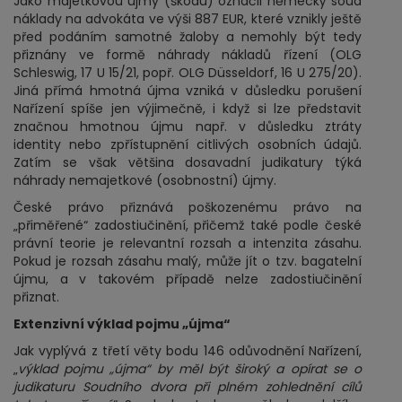
Jako majetkovou újmy (škodu) označil německý soud
náklady na advokáta ve výši 887 EUR, které vznikly ještě
před podáním samotné žaloby a nemohly být tedy
přiznány ve formě náhrady nákladů řízení (OLG
Schleswig, 17 U 15/21, popř. OLG Düsseldorf, 16 U 275/20).
Jiná přímá hmotná újma vzniká v důsledku porušení
Nařízení spíše jen výjimečně, i když si lze představit
značnou hmotnou újmu např. v důsledku ztráty
identity nebo zpřístupnění citlivých osobních údajů.
Zatím se však většina dosavadní judikatury týká
náhrady nemajetkové (osobnostní) újmy.
České právo přiznává poškozenému právo na
„přiměřené“ zadostiučinění, přičemž také podle české
právní teorie je relevantní rozsah a intenzita zásahu.
Pokud je rozsah zásahu malý, může jít o tzv. bagatelní
újmu, a v takovém případě nelze zadostiučinění
přiznat.
Extenzivní výklad pojmu „újma“
Jak vyplývá z třetí věty bodu 146 odůvodnění Nařízení,
„
výklad pojmu „újma“ by měl být široký a opírat se o
judikaturu Soudního dvora při plném zohlednění cílů