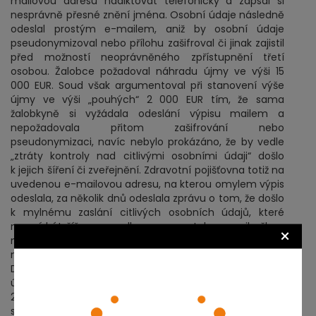
mailovou adresu nadiktovat telefonicky a zapsal si
nesprávně přesné znění jména. Osobní údaje následně
odeslal prostým e-mailem, aniž by osobní údaje
pseudonymizoval nebo přílohu zašifroval či jinak zajistil
před možností neoprávněného zpřístupnění třetí
osobou. Žalobce požadoval náhradu újmy ve výši 15
000 EUR. Soud však argumentoval při stanovení výše
újmy ve výši „pouhých“ 2 000 EUR tím, že sama
žalobkyně si vyžádala odeslání výpisu mailem a
nepožadovala přitom zašifrování nebo
pseudonymizaci, navíc nebylo prokázáno, že by vedle
„ztráty kontroly nad citlivými osobními údaji“ došlo
k jejich šíření či zveřejnění. Zdravotní pojišťovna totiž na
uvedenou e-mailovou adresu, na kterou omylem výpis
odeslala, za několik dnů odeslala zprávu o tom, že došlo
k mylnému zaslání citlivých osobních údajů, které
nesmí být šířeny a podle provozovatele e-mailu šlo o
×
neaktivní e-mailovou schránku, do které se nikdo
nepřihlašoval a která byla následně deaktivována (OLG
Düsseldorf, 16 U 275/20). Vedle náhrady nehmotné
újmy soud přiznal žalobci náhradu hmotné újmy ve výši
255 EUR, vzniklé v důsledku vynaložených nákladů za
služby advokáta vzniklých ještě před podáním