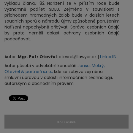
výkladu článku 82 Nařízení se v příštím roce bude
významně podílet SDEU. Zejména v souvislosti s
příchodem hromadných žalob bude v dalších letech
soudních sporů o náhradu újmy způsobené porušením
Nařízení nepochybně přibývat. Správci osobních údajů
by proto neměli oblast ochrany osobních údajů
podceňovat.
Autor:
Mgr. Petr Otevřel
, otevrel@lawyer.cz |
LinkedIN
Autor působí v advokátní kanceláři
Jansa, Mokrý,
Otevřel & partneři s.r.o.,
kde se zabývá zejména
smluvní úpravou v oblasti informačních technologií,
autorským a obchodním právem.
KATEGORIE