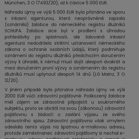
München, 3 O 17493/20), až k částce 5 000 EUR.
Náhrada újmy ve výši 5 000 EUR byla přiznána ve sporu
s inkasní agenturou, která neoprávněně zapsala
(oznámila) žalobce do německého registru dlužníků
SCHUFA. Žalobce sice byl v prodlení s úhradou
pohledávky po splatnosti, ale žalovaná inkasní
agentura nedodržela striktní ustanovení německého
zákona o ochraně osobních údajů, který podmiňuje
oznámení do registru dlužníků předchozím doručením
výzvy k úhradě, k němuž musí dojít alespoň dvakrát a
mezi doručením první výzvy a oznámením do registru
dlužníků musí uplynout alespoň 14 dnů (LG Mainz, 3 O
12/20).
V jiném případě byla přiznána náhrada újmy ve výši
2000 EUR vůči zdravotní pojišťovně. Poškozený žalobce
měl zájem se zdravotně připojistit u soukromého
subjektu, proto se obrátil na svou (zákonnou) zdravotní
pojišťovnu s žádostí o zaslání výpisu ze svého
zdravotního spisu. Zdravotní pojišťovna však omylem
odeslala tento výpis na špatnou e-mailovou adresu,
protože zaměstnanec zdravotní pojišťovny si nechal e-