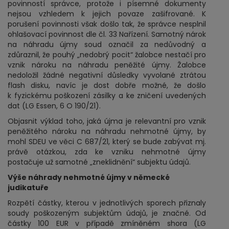
povinností správce, protože i písemné dokumenty
nejsou vzhledem k jejich povaze zašifrované. K
porušení povinnosti však došlo tak, že správce nesplnil
ohlašovací povinnost dle čl. 33 Nařízení. Samotný nárok
na náhradu újmy soud označil za nedůvodný a
zdůraznil, že pouhý „nedobrý pocit“ žalobce nestačí pro
vznik nároku na náhradu peněžité újmy. Žalobce
nedoložil žádné negativní důsledky vyvolané ztrátou
flash disku, navíc je dost dobře možné, že došlo
k fyzickému poškození zásilky a ke zničení uvedených
dat (LG Essen, 6 O 190/21).
Objasnit výklad toho, jaká újma je relevantní pro vznik
peněžitého nároku na náhradu nehmotné újmy, by
mohl SDEU ve věci C 687/21, který se bude zabývat mj.
právě otázkou, zda ke vzniku nehmotné újmy
postačuje už samotné „zneklidnění“ subjektu údajů.
Výše náhrady nehmotné újmy v německé
judikatuře
Rozpětí částky, kterou v jednotlivých sporech přiznaly
soudy poškozeným subjektům údajů, je značné. Od
částky 100 EUR v případě zmíněném shora (LG