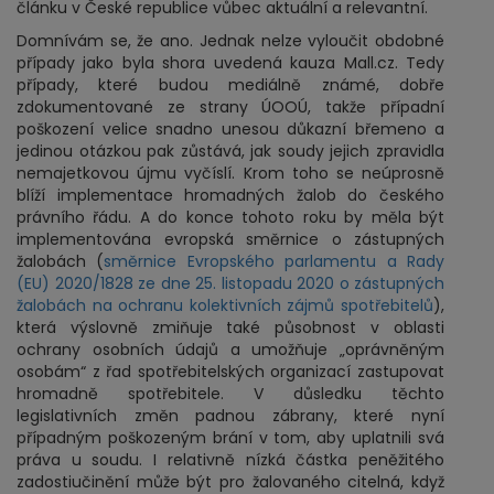
článku v České republice vůbec aktuální a relevantní.
Domnívám se, že ano. Jednak nelze vyloučit obdobné
případy jako byla shora uvedená kauza Mall.cz. Tedy
případy, které budou mediálně známé, dobře
zdokumentované ze strany ÚOOÚ, takže případní
poškození velice snadno unesou důkazní břemeno a
jedinou otázkou pak zůstává, jak soudy jejich zpravidla
nemajetkovou újmu vyčíslí. Krom toho se neúprosně
blíží implementace hromadných žalob do českého
právního řádu. A do konce tohoto roku by měla být
implementována evropská směrnice o zástupných
žalobách (
směrnice Evropského parlamentu a Rady
(EU) 2020/1828 ze dne 25. listopadu 2020 o zástupných
žalobách na ochranu kolektivních zájmů spotřebitelů
),
která výslovně zmiňuje také působnost v oblasti
ochrany osobních údajů a umožňuje „oprávněným
osobám“ z řad spotřebitelských organizací zastupovat
hromadně spotřebitele. V důsledku těchto
legislativních změn padnou zábrany, které nyní
případným poškozeným brání v tom, aby uplatnili svá
práva u soudu. I relativně nízká částka peněžitého
zadostiučinění může být pro žalovaného citelná, když