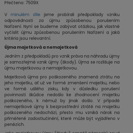
Přečteno: 7509X
V
minulém díle
jsme probírali předpoklady vzniku
odpovědnosti za újmu způsobenou porušením
Nařízení. Nyní se budeme zabývat otázkou, jak vlastně
vyčíslit újmu způsobenou porušením Nařízení a jaká
kritéria jsou relevantní.
Újma majetková a nemajetková
Jedním z předpokladů pro vznik práva na náhradu újmy
je samozřejmě vznik újmy (škody). Újma se rozlišuje na
újmu majetkovou a nemajetkovou.
Majetková újma pro poškozeného znamená ztrátu na
jeho majetku, ať už ve formě zmenšení majetku, nebo
ve formě ušlého zisku, kdy v důsledku porušení
povinnosti škůdce nedošlo ke zhodnocení majetku
poškozeného, k němuž by jinak došlo. V případě
nemajetkové újmy k bezprostřední ztrátě na majetku
poškozeného nedochází, přesto mu vzniká nárok na
přiměřené zadostiučinění, které může být vyjádřeno v
penězích.