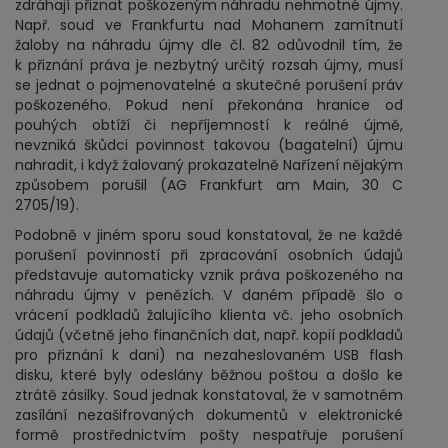
zdráhají přiznat poškozeným náhradu nehmotné újmy.
Např. soud ve Frankfurtu nad Mohanem zamítnutí
žaloby na náhradu újmy dle čl. 82 odůvodnil tím, že
k přiznání práva je nezbytný určitý rozsah újmy, musí
se jednat o pojmenovatelné a skutečné porušení práv
poškozeného. Pokud není překonána hranice od
pouhých obtíží či nepříjemností k reálné újmě,
nevzniká škůdci povinnost takovou (bagatelní) újmu
nahradit, i když žalovaný prokazatelně Nařízení nějakým
způsobem porušil (AG Frankfurt am Main, 30 C
2705/19).
Podobně v jiném sporu soud konstatoval, že ne každé
porušení povinností při zpracování osobních údajů
představuje automaticky vznik práva poškozeného na
náhradu újmy v penězích. V daném případě šlo o
vrácení podkladů žalujícího klienta vč. jeho osobních
údajů (včetně jeho finančních dat, např. kopií podkladů
pro přiznání k dani) na nezaheslovaném USB flash
disku, které byly odeslány běžnou poštou a došlo ke
ztrátě zásilky. Soud jednak konstatoval, že v samotném
zasílání nezašifrovaných dokumentů v elektronické
formě prostřednictvím pošty nespatřuje porušení