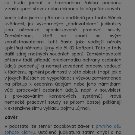
se bude jednat o hromadnou žalobu podanou
v zastoupení stovek nebo dokonce tisíců poškozených.
Vedle toho jsem si při studiu podkladů pro tento článek
uvědomil, jak významným „dodavatelem“ judikatury
jsou německé specializované pracovní soudy.
Zaměstnanci, kteří se soudí se svým
zaměstnavatelem, totiž často jako vedlejší nároky
uplatňují náhradu újmy dle čl. 82 Nařízení. Toto je tedy
další zdroj možných soudních sporů. Zaměstnavatelé
přitomv řadě případů problematiku ochrany osobních
údajů podceňují a nemají zavedené procesy vedoucí
k řádnému splnění povinností v této oblasti (např. jak a
v jakých lhůtách se vyypořádat s výzvou zaměstnance
na přístup k osobním údajům nebo jeho námitkami
vůči zpracování osobních údajů, např. v souvislosti
s provozováním kamerových systémů). Právě
německé pracovní soudy se přitom častěji přiklánějí
k extenzivnějšímu výkladu pojmu „újma“.
Závěr
V podstatě lze téměř zopakovat závěr z
prvního dílu
tohoto článku
. Ustálená judikatura zatím chybí a na