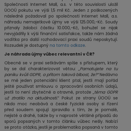
Společnosti Internet Mall, a.s. v této souvislosti uložil
ÚOOÚ pokutu ve výši 1,5 mil Kč. Jeden z poškozených
následně požadoval po společnosti Internet Mall, a.s.
náhradu nemajetkové újmy ve výši 125.000,-Kč. Soudy
přiznaly žalobci částku 10.000,-Kč, bohužel se nijak
nevyjádřily k výši finanční satisfakce, takže nám žádná
vodítka pro další rozhodovací praxi soudů neposkytují.
Rozsudek je dostupný
na tomto odkaze
.
Je náhrada újmy vůbec relevantní v ČR?
Obecně se v praxi setkávám spíše s přístupem, který
by se dal charakterizovat větou: „
Pamatujete na tu
paniku kvůli GDPR, a přitom taková blbost, že?“
Nedávno
se mě jeden potenciální klient ptal, jestli mají pořád
ještě používat smlouvu o zpracování osobních údajů,
jestli to není zbytečné a otravné, protože „
téma GDPR
už ztratilo na aktuálnosti
.“ Pokut ze strany ÚOOÚ se
nikdo moc neobává a české fyzické osoby si řízení
před soudem spojují zpravidla s tím, že je pomalé,
nejisté a drahé, takže by v naprosté většině případů do
sporů popsaných v tomto článku vůbec nešly. Nabízí
se proto otázka, jestli je problematika popsaná v tomto