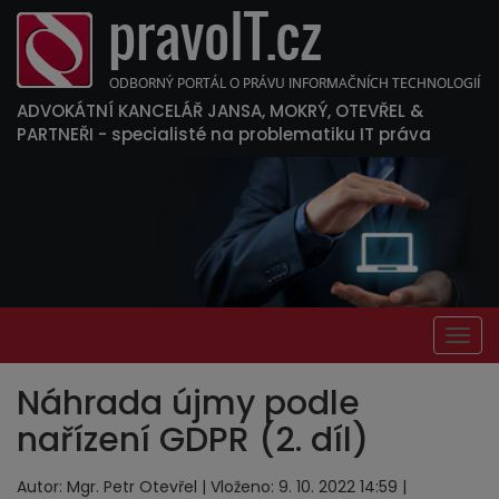
ADVOKÁTNÍ KANCELÁŘ JANSA, MOKRÝ, OTEVŘEL &
PARTNEŘI
- specialisté na problematiku IT práva
Togg
navig
Náhrada újmy podle
nařízení GDPR (2. díl)
Autor: Mgr. Petr Otevřel | Vloženo: 9. 10. 2022 14:59 |