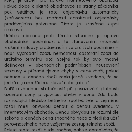
který je určen pro správu internetového obchodu.
Pokud dojde k platné objednávce ze strany zákazníka,
pak většinou je tato objednávka automaticky
(softwarem) bez možnosti odmítnutí objednávky
prodávajícím potvrzena. Tímto je uzavřena kupní
smlouva.
Určitou obranou proti těmto situacím je úprava
obchodních podmínek, a to stanovením možnosti
zrušení smlouvy prodávajícím za určitých podmínek –
např. vyprodání zboží, nemožnost obstarání zboží do
určitého termínu atd. Stejně tak by bylo možné
definovat v obchodních podmínkách neuzavření
smlouvy v případě zjevné chyby v ceně zboží, pokud
nebude u daného zboží zcela jasně uvedeno, že se
jedná o „mimořádnou slevu“ nebo „akce“.
Další rozhodnou skutečností při posuzování platnosti
uzavření ceny je zjevnost chyby v ceně. Zde bude
rozhodující hledisko běžného spotřebitele a zejména
rozdíl mezi „obvyklou cenou“ a cenou uvedenou v
internetovém obchodě. Cenou obvyklou se rozumí dle
zákona o cenách cena shodného nebo z hlediska užití
porovnatelného nebo vzájemně zastupitelného zboží.
Pokud tento rozdíl bude značný, pak se domnívám, že