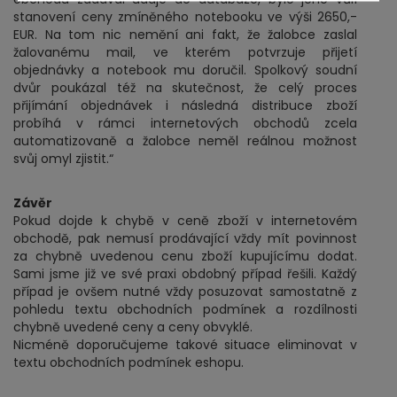
stanovení ceny zmíněného notebooku ve výši 2650,-
EUR. Na tom nic nemění ani fakt, že žalobce zaslal
žalovanému mail, ve kterém potvrzuje přijetí
objednávky a notebook mu doručil. Spolkový soudní
dvůr poukázal též na skutečnost, že celý proces
přijímání objednávek i následná distribuce zboží
probíhá v rámci internetových obchodů zcela
automatizovaně a žalobce neměl reálnou možnost
svůj omyl zjistit.“
Závěr
Pokud dojde k chybě v ceně zboží v internetovém
obchodě, pak nemusí prodávající vždy mít povinnost
za chybně uvedenou cenu zboží kupujícímu dodat.
Sami jsme již ve své praxi obdobný případ řešili. Každý
případ je ovšem nutné vždy posuzovat samostatně z
pohledu textu obchodních podmínek a rozdílnosti
chybně uvedené ceny a ceny obvyklé.
Nicméně doporučujeme takové situace eliminovat v
textu obchodních podmínek eshopu.