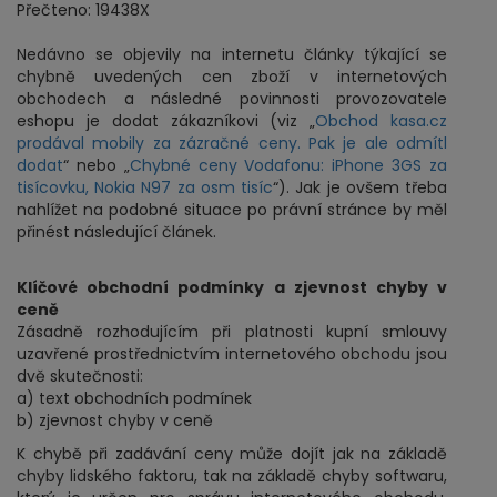
Přečteno: 19438X
Nedávno se objevily na internetu články týkající se
chybně uvedených cen zboží v internetových
obchodech a následné povinnosti provozovatele
eshopu je dodat zákazníkovi (viz „
Obchod kasa.cz
prodával mobily za zázračné ceny. Pak je ale odmítl
dodat
“ nebo „
Chybné ceny Vodafonu: iPhone 3GS za
tisícovku, Nokia N97 za osm tisíc
“). Jak je ovšem třeba
nahlížet na podobné situace po právní stránce by měl
přinést následující článek.
Klíčové obchodní podmínky a zjevnost chyby v
ceně
Zásadně rozhodujícím při platnosti kupní smlouvy
uzavřené prostřednictvím internetového obchodu jsou
dvě skutečnosti:
a) text obchodních podmínek
b) zjevnost chyby v ceně
K chybě při zadávání ceny může dojít jak na základě
chyby lidského faktoru, tak na základě chyby softwaru,