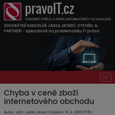
ADVOKÁTNÍ KANCELÁŘ JANSA, MOKRÝ, OTEVŘEL &
PARTNEŘI
- specialisté na problematiku IT práva
Togg
navig
Chyba v ceně zboží
internetového obchodu
Autor: JUDr. Lukáš Jansa | Vloženo: 13. 4. 2010 17:15 |