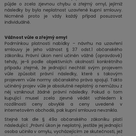
půjde o zcela zjevnou chybu a zřejmý omyl, jejímiž
následky by byla neplatnost uzavřené kupní smlouvy.
Nicméně proto je vždy každý případ posuzovat
individuálně.
Vážnost vůle a zřejmý omyl
Podmínkou platnosti nabídky – návrhu na uzavření
smlouvy je jeho vážnost § 37 odst.1 občanského
zákoníku. Právní úkon není učiněn vážně (opravdově)
tehdy, je-li podle objektivních okolností konkrétního
případu zřejmé, že jednající nechtěl svým projevem
vůle způsobit právní následky, které s takovým
projevem vůle normy občanského práva spojují. Takto
učiněný projev vůle je absolutně neplatný a nemůžou z
něj vzniknout žádné právní následky. Pokud o tom
kupující musel zcela zjevně vědět vzhledem k
rozdílnosti ceny obvyklé a ceny uvedené v
internetovém obchodě, pak kupní smlouva nevznikla.
Stejně tak dle § 49a občanského zákoníku platí
následující: „Právní úkon je neplatný, jestliže jej jednající
osoba učinila v omylu, vycházejícím ze skutečnosti, jež