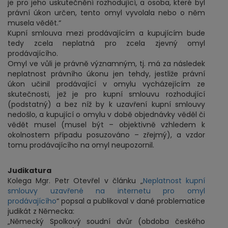
je pro jeho uskutečnění rozhodující, a osoba, které byl
právní úkon určen, tento omyl vyvolala nebo o něm
musela vědět.“
Kupní smlouva mezi prodávajícím a kupujícím bude
tedy zcela neplatná pro zcela zjevný omyl
prodávajícího.
Omyl ve vůli je právně významným, tj. má za následek
neplatnost právního úkonu jen tehdy, jestliže právní
úkon učinil prodávající v omylu vycházejícím ze
skutečnosti, jež je pro kupní smlouvu rozhodující
(podstatný) a bez níž by k uzavření kupní smlouvy
nedošlo, a kupující o omylu v době objednávky věděl či
vědět musel (musel být – objektivně vzhledem k
okolnostem případu posuzováno – zřejmý), a vzdor
tomu prodávajícího na omyl neupozornil.
Judikatura
Kolega Mgr. Petr Otevřel v článku „
Neplatnost kupní
smlouvy uzavřené na internetu pro omyl
prodávajícího
“ popsal a publikoval v dané problematice
judikát z Německa:
„Německý Spolkový soudní dvůr (obdoba českého