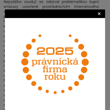
Nejvyššího soudu) se zabýval problematikou kupní
smlouvy uzavřené prostřednictvím internetového
obchodu. Tuto smlouvu přitom pro omyl napadl sám
×
provozovatel internetového obchodu - prodávající.
Prodávající při zařazování zboží do elektronického
katalogu u položky – notebooku za 2650,-EUR uvedl
cenu 245,-EUR. Kupující si okamžitě notebook objednal
a systém internetového obchodu mu mailem zaslal
automatizované potvrzení objednávky (shodné s
naším případem). Notebook byl zákazníkovi dodán a
teprve poté zjistil žalobce v souvislosti se zaúčtováním
této položky svůj omyl. Poté, co dotyčný zákazník ani
přes dopis žalobce notebook nevrátil ani nedoplatil
rozdíl ceny, nezbylo než napadnout neplatnost kupní
smlouvy pro omyl společně s náhradou škody, která
vznikla tím, že zákazník (žalovaný) notebook nevrátil.
Spolkový soudní dvůr potvrdil, že kupní smlouva vznikla
v okamžiku zaslání automatizovaného potvrzení
objednávky na mailovou adresu zákazníka. Zároveň
však prohlásil tuto smlouvu za neplatnou pro tzv. vnější
omyl (omyl ve vyjádření – Erklärungsirrtum), protože v
okamžiku, kdy žalobce – provozovatel internetového
obchodu zadával údaje do databáze, bylo jeho vůlí